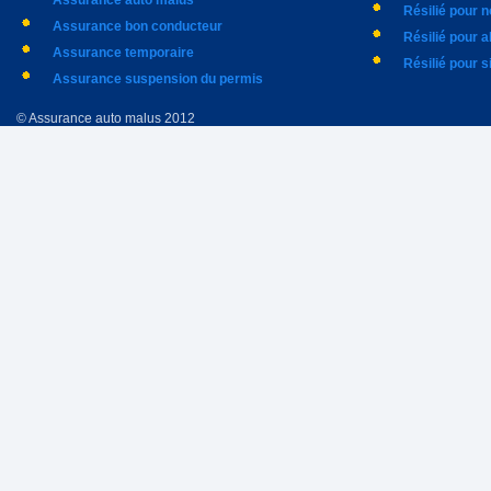
Assurance auto malus
Résilié pour 
Assurance bon conducteur
Résilié pour 
Assurance temporaire
Résilié pour s
Assurance suspension du permis
© Assurance auto malus 2012