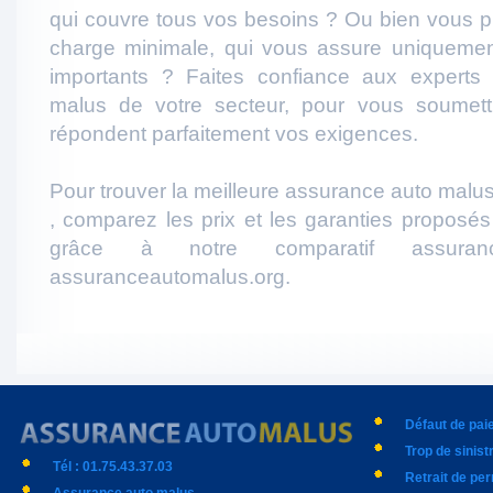
qui couvre tous vos besoins ? Ou bien vous p
charge minimale, qui vous assure uniqueme
importants ? Faites confiance aux experts
malus de votre secteur, pour vous soumett
répondent parfaitement vos exigences.
Pour trouver la meilleure assurance auto malus
, comparez les prix et les garanties proposé
grâce à notre comparatif assura
assuranceautomalus.org.
Défaut de pa
Trop de sinist
Tél : 01.75.43.37.03
Retrait de pe