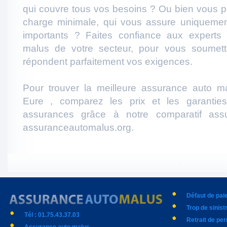
qui couvre tous vos besoins ? Ou bien vous p
charge minimale, qui vous assure uniqueme
importants ? Faites confiance aux experts
malus de votre secteur, pour vous soumett
répondent parfaitement vos exigences.
Pour trouver la meilleure assurance auto m
Eure , comparez les prix et les garantie
assurances grâce à notre comparatif ass
assuranceautomalus.org.
Défaut de pa
Trop de sinist
Tél : 01.75.43.37.03
Retrait de pe