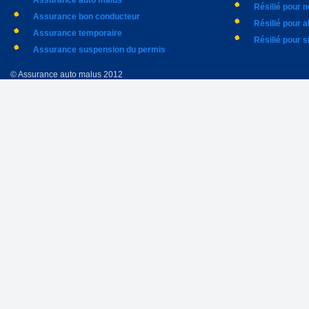
Assurance auto malus
Résilié pour 
Assurance bon conducteur
Résilié pour 
Assurance temporaire
Résilié pour s
Assurance suspension du permis
© Assurance auto malus 2012