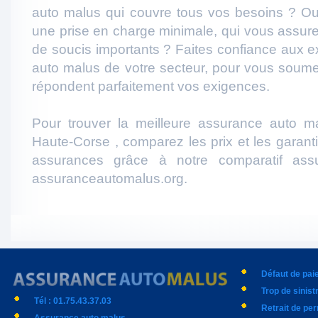
auto malus qui couvre tous vos besoins ? Ou
une prise en charge minimale, qui vous assur
de soucis importants ? Faites confiance aux 
auto malus de votre secteur, pour vous soumet
répondent parfaitement vos exigences.
Pour trouver la meilleure assurance auto m
Haute-Corse , comparez les prix et les garant
assurances grâce à notre comparatif ass
assuranceautomalus.org.
Défaut de pa
Trop de sinist
Tél : 01.75.43.37.03
Retrait de pe