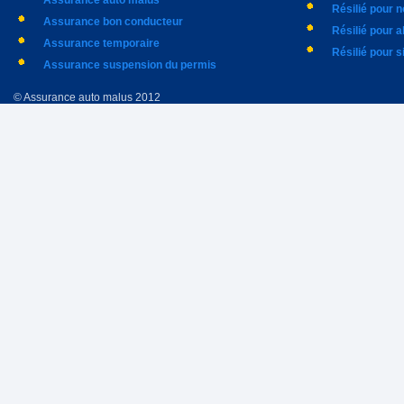
Assurance auto malus
Résilié pour 
Assurance bon conducteur
Résilié pour 
Assurance temporaire
Résilié pour s
Assurance suspension du permis
© Assurance auto malus 2012