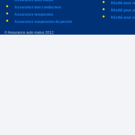
Assurance auto malus
Résilié pour 
Assurance bon conducteur
Résilié pour 
Assurance temporaire
Résilié pour s
Assurance suspension du permis
© Assurance auto malus 2012