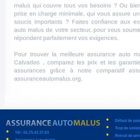
malus qui couvre tous vos besoins ? Ou bie
prise en charge minimale, qui vous assure u
soucis importants ? Faites confiance aux e
auto malus de votre secteur, pour vous soumet
répondent parfaitement vos exigences.
Pour trouver la meilleure assurance auto m
Calvados , comparez les prix et les garanti
assurances grâce à notre comparatif ass
assuranceautomalus.org.
Défaut de pa
Trop de sinist
Tél : 01.75.43.37.03
Retrait de pe