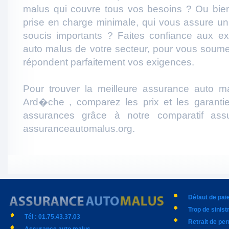
malus qui couvre tous vos besoins ? Ou bie
prise en charge minimale, qui vous assure u
soucis importants ? Faites confiance aux e
auto malus de votre secteur, pour vous soumet
répondent parfaitement vos exigences.
Pour trouver la meilleure assurance auto m
Ard�che , comparez les prix et les garanti
assurances grâce à notre comparatif ass
assuranceautomalus.org.
Défaut de pa
Trop de sinist
Tél : 01.75.43.37.03
Retrait de pe