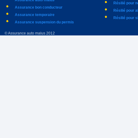
Assurance auto malus
Résilié pour 
Assurance bon conducteur
Résilié pour 
Assurance temporaire
Résilié pour s
Assurance suspension du permis
© Assurance auto malus 2012