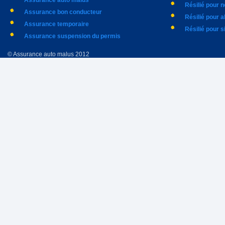
Assurance auto malus
Résilié pour 
Assurance bon conducteur
Résilié pour 
Assurance temporaire
Résilié pour s
Assurance suspension du permis
© Assurance auto malus 2012