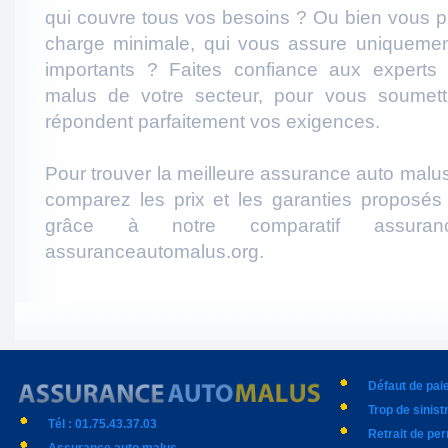
qui couvre tous vos besoins ? Ou bien vous p
charge minimale, qui vous assure uniqueme
importants ? Faites confiance aux experts
malus de votre secteur, pour vous soumett
répondent parfaitement vos exigences.
Pour trouver la meilleure assurance auto malus
comparez les prix et les garanties proposés
grâce à notre comparatif assura
assuranceautomalus.org.
Défaut de pa
Trop de sinist
Tél : 01.75.43.37.03
Retrait de pe